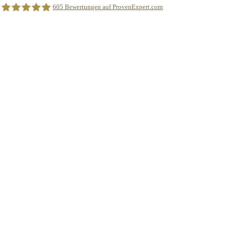
605
Bewertungen auf ProvenExpert.com
Finanzberatung Tezcan